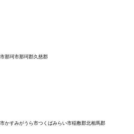
市
那珂市
那珂郡
久慈郡
市
かすみがうら市
つくばみらい市
稲敷郡
北相馬郡