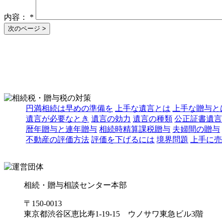
内容：
*
円満相続は早めの準備を
上手な遺言とは
上手な贈与と
遺言が必要なとき
遺言の効力
遺言の種類
公正証書遺言
暦年贈与と連年贈与
相続時精算課税贈与
夫婦間の贈与
不動産の評価方法
評価を下げるには
境界問題
上手に売
相続・贈与相談センター本部
〒150-0013
東京都渋谷区恵比寿1-19-15 ウノサワ東急ビル3階