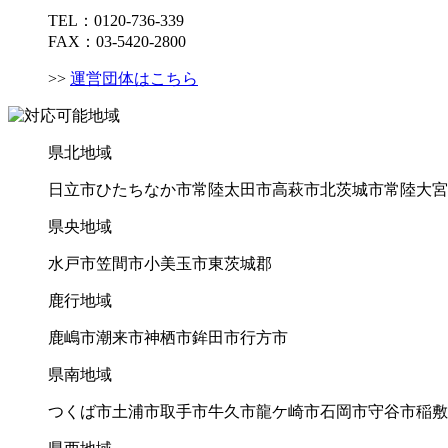
TEL：0120-736-339
FAX：03-5420-2800
>>
運営団体はこちら
県北地域
日立市
ひたちなか市
常陸太田市
高萩市
北茨城市
常陸大宮
県央地域
水戸市
笠間市
小美玉市
東茨城郡
鹿行地域
鹿嶋市
潮来市
神栖市
鉾田市
行方市
県南地域
つくば市
土浦市
取手市
牛久市
龍ケ崎市
石岡市
守谷市
稲敷