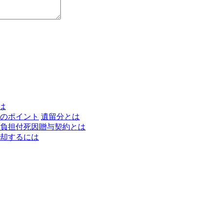
は
のポイント
遺留分とは
負担付死因贈与契約とは
却するには